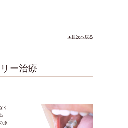
▲目次へ戻る
リー治療
なく
出
の原