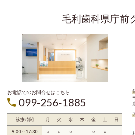
毛利歯科県庁前
お電話でのお問合せはこちら
〒
099-256-1885
診療時間
月
火
水
木
金
土
日
9:00～17:30
○
○
○
─
○
○
─