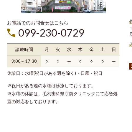
お電話でのお問合せはこちら
〒
099-230-0729
診療時間
月
火
水
木
金
土
日
9:00～17:30
○
○
─
○
○
○
─
休診日：水曜(祝日がある週を除く)・日曜・祝日
※祝日がある週の水曜は診療しております。
※水曜の休診は、毛利歯科県庁前クリニックにて応急処
置の対応をしております。