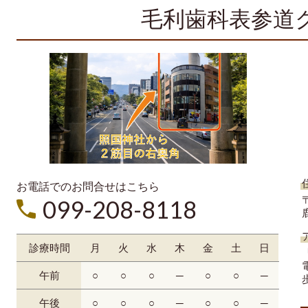
毛利歯科表参道
お電話でのお問合せはこちら
〒
099-208-8118
診療時間
月
火
水
木
金
土
日
午前
○
○
○
─
○
○
─
午後
○
○
○
─
○
○
─