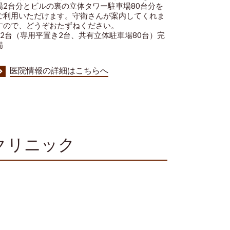
場2台分とビルの裏の立体タワー駐車場80台分を
ご利用いただけます。守衛さんが案内してくれま
すので、どうぞおたずねください。
82台（専用平置き2台、共有立体駐車場80台）完
備
医院情報の詳細はこちらへ
クリニック