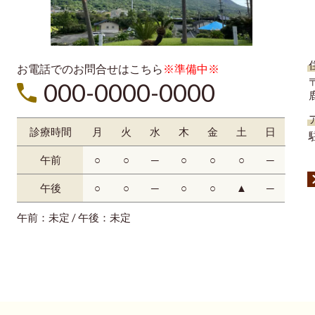
お電話でのお問合せはこちら
※準備中※
〒
000-0000-0000
診療時間
月
火
水
木
金
土
日
午前
○
○
─
○
○
○
─
午後
○
○
─
○
○
▲
─
午前：未定 / 午後：未定