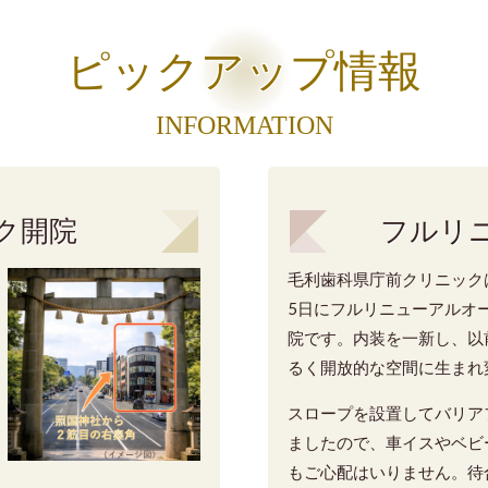
ピックアップ情報
INFORMATION
ク開院
フルリ
毛利歯科県庁前クリニックは
5日にフルリニューアルオ
院です。内装を一新し、以
るく開放的な空間に生まれ
スロープを設置してバリア
ましたので、車イスやベビ
もご心配はいりません。待