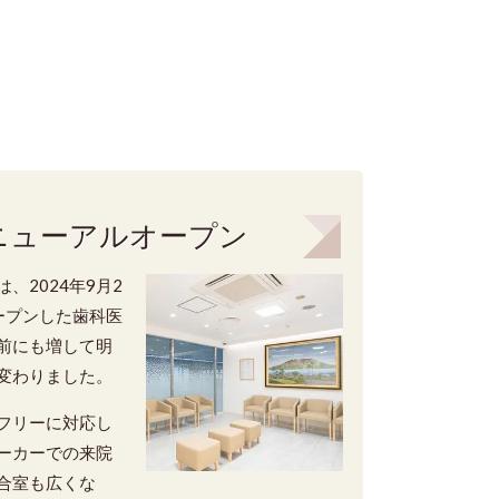
ニューアルオープン
、2024年9月2
ープンした歯科医
前にも増して明
変わりました。
フリーに対応し
ーカーでの来院
合室も広くな