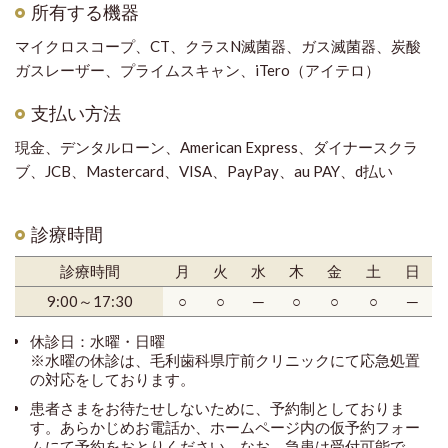
所有する機器
マイクロスコープ、CT、クラスN滅菌器、ガス滅菌器、炭酸
ガスレーザー、プライムスキャン、iTero（アイテロ）
支払い方法
現金、デンタルローン、American Express、ダイナースクラ
ブ、JCB、Mastercard、VISA、PayPay、au PAY、d払い
診療時間
診療時間
月
火
水
木
金
土
日
9:00～17:30
○
○
─
○
○
○
─
休診日：水曜・日曜
※水曜の休診は、毛利歯科県庁前クリニックにて応急処置
の対応をしております。
患者さまをお待たせしないために、予約制としておりま
す。あらかじめお電話か、ホームページ内の仮予約フォー
ムにて予約をおとりください。なお、急患は受付可能で